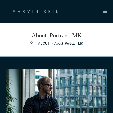
Zum
Inhalt
MARVIN KEIL
springen
About_Portraet_MK
>
ABOUT
>
About_Portraet_MK