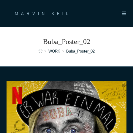
Zum
Inhalt
MARVIN KEIL
springen
Buba_Poster_02
>
WORK
>
Buba_Poster_02